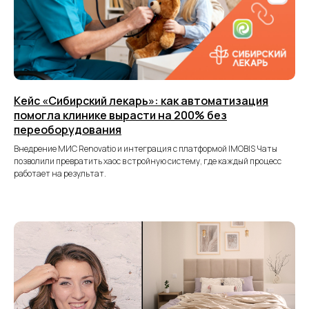
Кейс «Сибирский лекарь»: как автоматизация
помогла клинике вырасти на 200% без
Имобис на карте Санкт‑Петербурга — Яндекс Карты
переоборудования
Внедрение МИС Renovatio и интеграция с платформой IMOBIS Чаты
позволили превратить хаос в стройную систему, где каждый процесс
работает на результат.