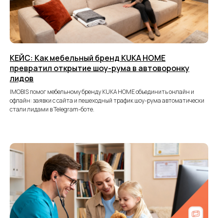
Триггерные автоматические рассылки по каскаду
MAX ⭢ Telegram ⭢ WhatsApp ⭢ VK ⭢ SMS
Маркетинговые рассылки и общение с клиентам
по принципу «все чаты в 1 окне»
Подробнее о компании
КЕЙС: Как мебельный бренд KUKA HOME
превратил открытие шоу-рума в автоворонку
лидов
IMOBIS помог мебельному бренду KUKA HOME объединить онлайн и
офлайн: заявки с сайта и пешеходный трафик шоу-рума автоматически
стали лидами в Telegram-боте.