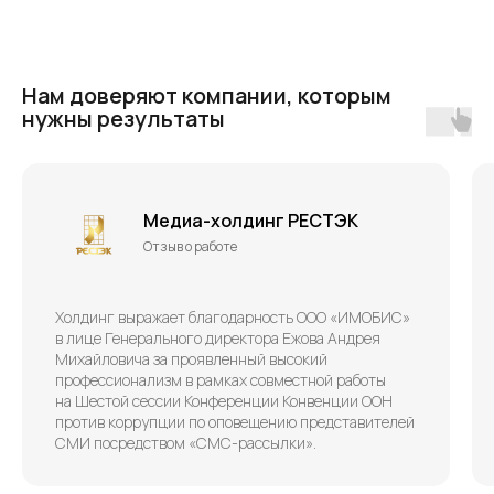
Новостные каналы
Продукты
Telegram
Имобис Чаты
Вконтакте
Нам доверяют компании, которым
нужны результаты
Имобис SMS+
Разработчикам
Каналы
Решения
Медиа-холдинг РЕСТЭК
Telegram
Медицина
WhatsApp
Красота и спорт
Отзыв о работе
Вконтакте
Отели и апартаменты
MAX
Ритейл и e-commerce
SMS
Notify
Холдинг выражает благодарность ООО «ИМОБИС»
в лице Генерального директора Ежова Андрея
Михайловича за проявленный высокий
профессионализм в рамках совместной работы
на Шестой сессии Конференции Конвенции ООН
против коррупции по оповещению представителей
Полезное
СМИ посредством «СМС-рассылки».
База знаний
Кейсы
Партнерство