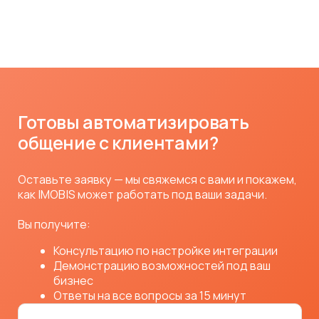
Дайджест релизов
Новости
О компании
* принадлежит компании Meta, деятельность
признана экстремистской и запрещена в России