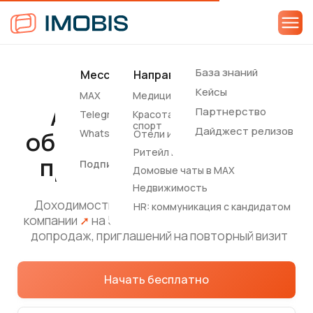
База знаний
Мессенджеры
Направления
Соцсети
Другие
Автоматизируйте
Кейсы
MAX
Медицина
Вконтакте
SMS
общение с клиентами
Партнерство
Telegram
Красота и
Notify
спорт
при помощи
IMOBIS
Дайджест релизов
WhatsApp*
Отели и апартаменты
Ритейл и e-commerce
Подписные каналы
Доходимость клиентов
➚
до 90%
•
Рейтинг
Домовые чаты в MAX
компании
➚
на 5% и выше
•
Рост дохода за счет
Недвижимость
допродаж, приглашений на повторный визит
HR: коммуникация с кандидатом
Начать бесплатно
Связаться с менеджером