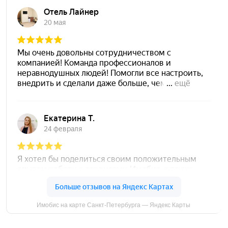
Сервис для автоматизации диалога
с клиентами в привычных
им цифровых каналах
Адрес
Санкт-Петербург, наб. реки Карповки, д. 5, к. 22
Телефон
+7 (812) 313-14-08
+7 (495) 268-02-46
Клиентский сервис
Общие вопросы
support@imobis.ru
info@imobis.ru
Отдел продаж
Техподдержка
sales@imobis.ru
в Telegram
в MAX