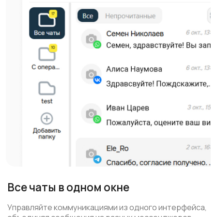
Готовые интеграции и API
Быстро подключайте Imobis к CRM и другим
сервисам благодаря готовым интеграциям
и мощному API. Настраивайте уведомления
и автоматизацию под нужды вашего бизнеса.
Подробнее про интеграции