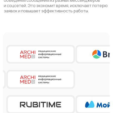
Интегрируйтесь с IMOBIS через
API. Настройте рассылки и чат-
боты один раз, и получайте
результат каждый день
Имобис Чаты
Имобис SMS+