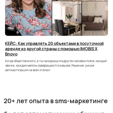
КЕЙС: Как управлять 20 объектами в посуточной
аренде из другой страны с помощью IMOBIS X
Bnovo
Когда объектов много, а ты находишься в другом часовом поясе, каждый
Готовы автоматизировать
звонок, каждая мелочь превращаются в вызов. Решение: умная
автоматизация на всех этапах!
общение с клиентами?
Оставьте заявку — мы свяжемся с вами и покажем,
как IMOBIS может работать под ваши задачи.
Вы получите:
Консультацию по настройке интеграции
Демонстрацию возможностей под ваш
бизнес