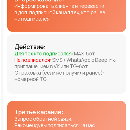
Не подписался:
номерные
WhatsApp и TG
Следующие касания:
Стимулирование повторной покупки
Действие:
Подписался:
MAX-бот + VK / TG-бот
Не подписался:
номерные WhatsApp, TG или SMS
Каналы коммуникации,
которые можно
подключить прямо сейчас