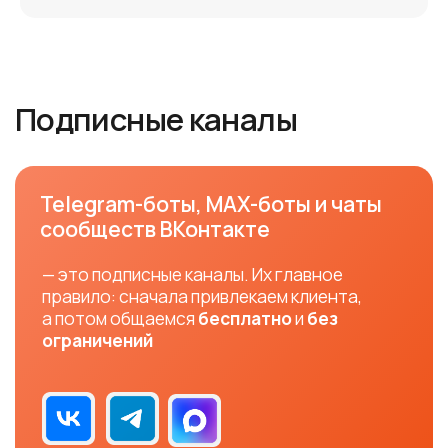
(оператор подключается к боту через наш
сервис
Мессенджер
)
-
Нельзя писать первыми, необходимо
привлечь клиентов (через SMS, сайт, QR-код
или лично)
Гайд по подписным каналам
Оставьте заявку на подключение
Свяжемся с вами по телефону и расскажем обо всех
возможностях интеграции мессенджеров и SMS
в вашу информационную систему