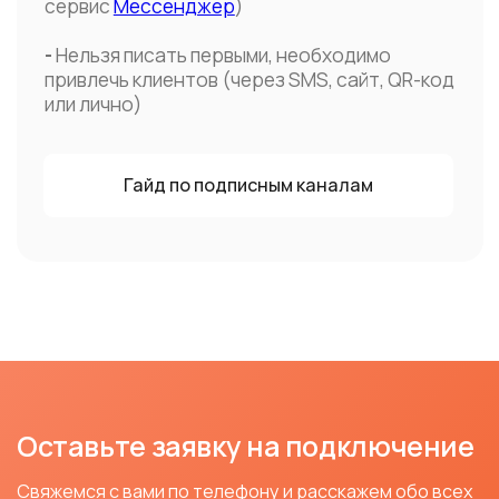
Новостные каналы
Продукты
Telegram
Имобис Чаты
Вконтакте
Имобис SMS+
Разработчикам
Каналы
Решения
Telegram
Медицина
WhatsApp
Красота и спорт
Вконтакте
Отели и апартаменты
MAX
Ритейл и e-commerce
SMS
Notify
Полезное
База знаний
Кейсы
Партнерство
Дайджест релизов