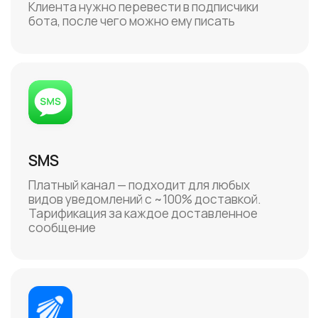
Telegram-боты, MAX-боты и чаты
сообществ ВКонтакте
— это подписные каналы. Их главное
правило: сначала привлекаем клиента,
а потом общаемся
бесплатно
и
без
ограничений
Номерные каналы
+
Легко и быстро настраиваются
+
Можно писать первыми по номеру телефона
клиента
+
Мессенджеры бесплатны (SMS оплата за
каждое сообщение)
+
Подходят для двухсторонней
коммуникации (кроме SMS, где входящие
обращения от клиентов недоступны)