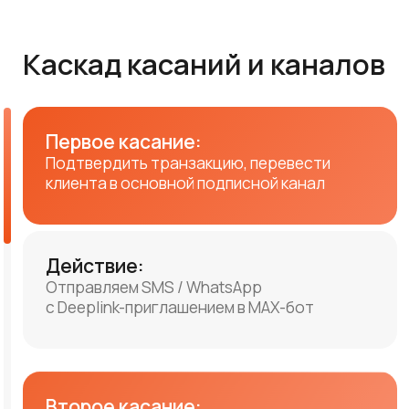
Второе касание:
Информировать клиента и перевести
в доп. подписной канал тех, кто ранее
не подписался
Действие:
Для тех кто подписался:
MAX-бот
Не подписался:
SMS / WhatsApp с Deeplink-
приглашением в VK или TG-бот
Страховка (если не получили ранее):
номерной TG
Третье касание:
Запрос обратной связи.
Рекомендуем подписаться на нас
Действие:
Подписался:
MAX-бот + VK / TG-бот