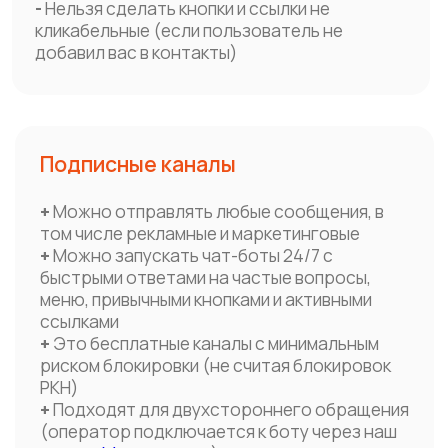
Сервис для автоматизации диалога
с клиентами в привычных
им цифровых каналах
Адрес
Санкт-Петербург, наб. реки Карповки, д. 5, к. 22
Телефон
+7 (812) 313-14-08
+7 (495) 268-02-46
Клиентский сервис
Общие вопросы
support@imobis.ru
info@imobis.ru
Отдел продаж
Техподдержка
sales@imobis.ru
в Telegram
в MAX