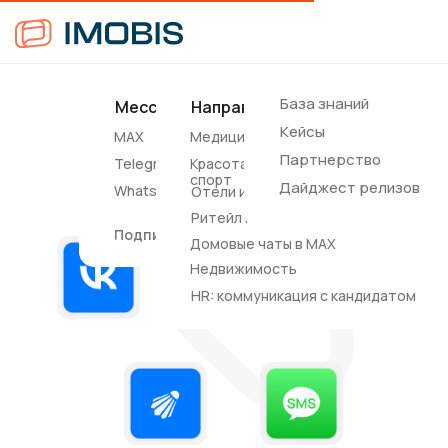
База знаний
Мессенджеры
Направления
Соцсети
Другие
Кейсы
MAX
Медицина
Вконтакте
SMS
Партнерство
Telegram
Красота и
Notify
спорт
Дайджест релизов
WhatsApp*
Отели и апартаменты
Ритейл и e-commerce
Подписные каналы
Домовые чаты в MAX
Недвижимость
HR: коммуникация с кандидатом
Все каналы связи с клиентами
в одном окне IMOBIS