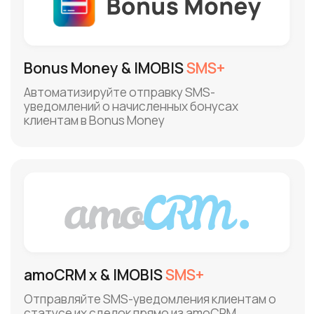
Rubitime & IMOBIS
SMS+
Получайте SMS-уведомления о
выполненных задачах ваших
сотрудников в Rubitime
Yclients & IMOBIS
Чаты
Авторассылки всех уведомлений Yclients.
Готовые боты для FAQ, визитов/отзывов,
конструктор чат-ботов. Все чаты в 1
окне Yclients