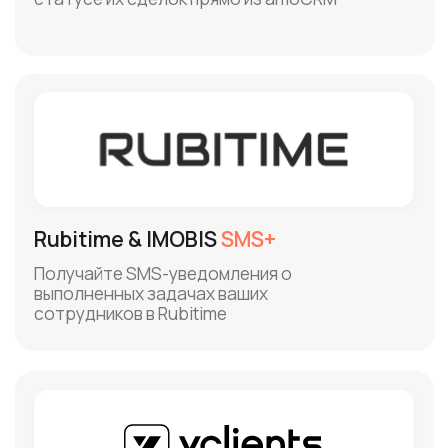
Renovatio & IMOBIS
Чаты
Все типы уведомлений Rnova: готовые
боты для визитов/отзывов, конструктор
сценариев, обработка обращений из всех
мессенджеров в 1 окне
Archimed & IMOBIS
Чаты
Все типы уведомлений ArchiMed с гибкими
триггерами. Готовые боты для визитов/
отзывов, конструктор чат-ботов.
Входящие из всех чатов в 1 окне