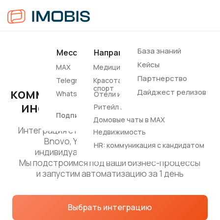
База знаний
Мессенджеры
Направления
Соцсети
Другие
Подключайте каналы
Кейсы
MAX
Медицина
Вконтакте
SMS
коммуникации прямо к вашей
Партнерство
Telegram
Красота и
Notify
информационной системе
спорт
Дайджест релизов
WhatsApp*
Отели и апартаменты
Интеграция с популярными CRM — МойСклад,
Ритейл и e-commerce
Bnovo, YCLIENTS и другими — или
Подписные каналы
Домовые чаты в MAX
индивидуальное подключение по API.
Мы подстроимся под ваши бизнес-процессы
Недвижимость
и запустим автоматизацию за 1 день
HR: коммуникация с кандидатом
Выбрать интеграцию
Заявка на интеграцию