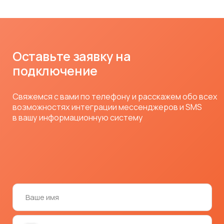
MAX
Ритейл и e-commerce
SMS
Notify
Полезное
База знаний
Кейсы
Партнерство
Дайджест релизов
Новости
О компании
* принадлежит компании Meta, деятельность
признана экстремистской и запрещена в России