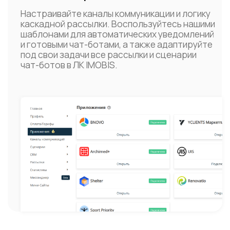
Интегрируйте IMOBIS
с необходимыми сервисами
Автоматизируйте общение с клиентами
благодаря простой интеграции Imobis
с МойСклад, Bnovo, YCLIENTS и др.
Yclients & IMOBIS
SMS+