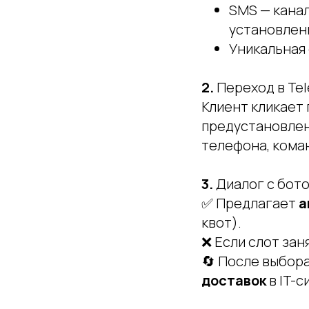
SMS — канал
установлен
Уникальная
2.
Переход в Te
Клиент кликает
предустановлен
телефона, коман
3.
Диалог с бото
✅ Предлагает
а
квот).
❌ Если слот за
🔄 После выбор
доставок
в IT-с