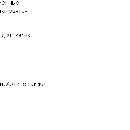
еменные
тановятся
 для любых
и.
Хотите так же