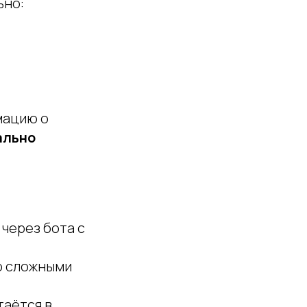
ьно:
мацию о
ально
через бота с
о сложными
таётся в