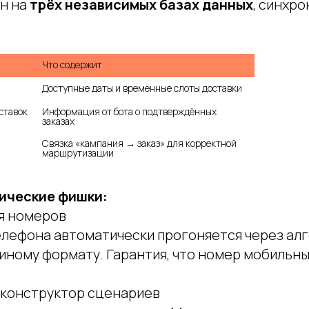
н на
трёх независимых базах данных
, синхр
Что содержит
Доступные даты и временные слоты доставки
ставок
Информация от бота о подтверждённых 
заказах
Связка «кампания → заказ» для корректной 
ические фишки:
я номеров
лефона автоматически прогоняется через алг
иному формату. Гарантия, что номер мобильны
 конструктор сценариев