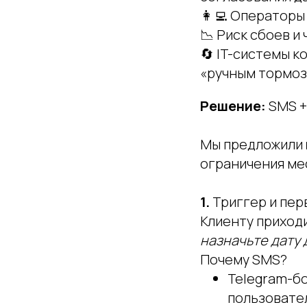
👩‍💻 Операторы
📉 Риск сбоев и
🔄 IT-системы к
«ручным тормоз
Решение:
SMS +
Мы предложили
ограничения ме
1.
Триггер и пер
Клиенту приход
назначьте дату 
Почему SMS?
Telegram-бо
пользовате