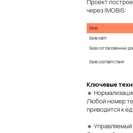
Проект построе
через IMOBIS:
База
База квот
База согласованных до
База соответствий
Ключевые техн
🔹
Нормализаци
Любой номер те
приводится к ед
🔹 Управляемый