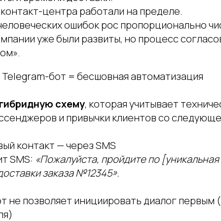
 контакт-центра работали на пределе.
 человеческих ошибок рос пропорционально чис
омпании уже были развиты, но процесс соглас
ом».
 Telegram-бот = бесшовная автоматизация
гибридную схему
, которая учитывает техниче
ссенджеров и привычки клиентов со следующе
вый контакт — через SMS
ит SMS:
«Пожалуйста, пройдите по [уникальная 
доставки заказа №12345».
т не позволяет инициировать диалог первым (
ля)