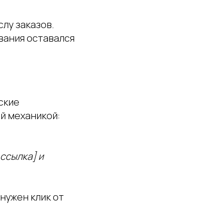
лу заказов.
ования оставался
ские
й механикой:
ссылка] и
нужен клик от