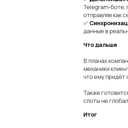
Telegram-боте,
отправляя как 
✅
Синхронизац
данные в реаль
Что дальше
В планах компа
механики клиент
что ему придёт 
Также готовитс
слоты не глобал
Итог