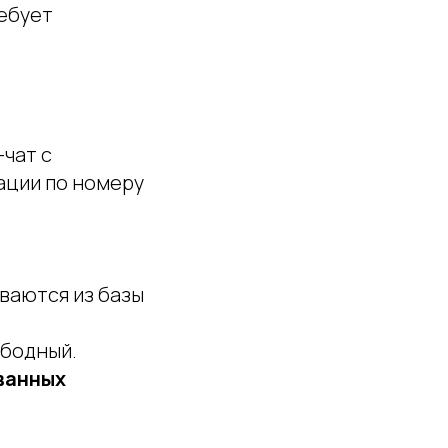
ребует
чат с
ации по номеру
ваются из базы
ободный.
ванных