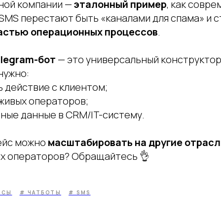
ной компании —
эталонный пример
, как совр
SMS перестают быть «каналами для спама» и с
астью операционных процессов
.
elegram-бот
— это универсальный конструктор
нужно:
 действие с клиентом;
живых операторов;
ные данные в CRM/IT-систему.
ейс можно
масштабировать на другие отрасл
их операторов? Обращайтесь 👌
ЙСЫ
# ЧАТБОТЫ
# SMS