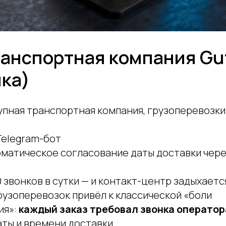
ранспортная компания Gu
ика)
упная транспортная компания, грузоперевозк
Telegram-бот
матическое согласование даты доставки чере
 звонков в сутки — и контакт-центр задыхаетс
рузоперевозок привёл к классической «боли
ия»:
каждый заказ требовал звонка оператор
аты и времени доставки.