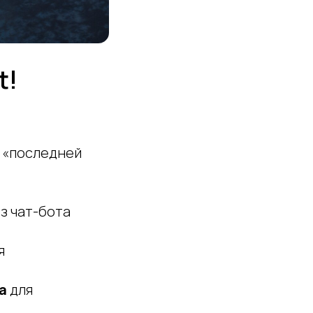
t!
и «последней
з чат-бота
я
а
для