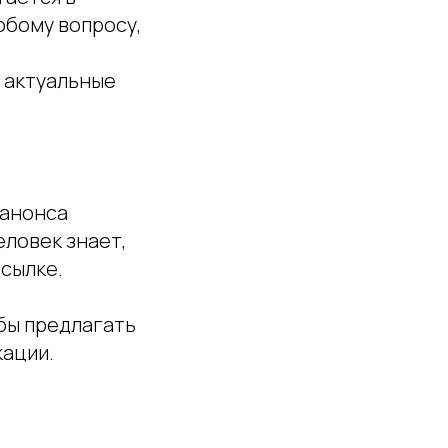
юбому вопросу,
т актуальные
т анонса
еловек знает,
ссылке.
бы предлагать
кации.