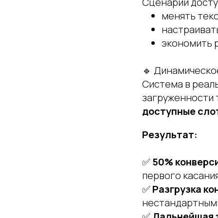
Сценарий досту
менять текс
настраиват
экономить 
🔹 Динамическо
Система в реал
загруженности 
доступные сло
Результат:
✅
50% конверс
первого касани
✅
Разгрузка ко
нестандартным
✅
Дальнейшая 