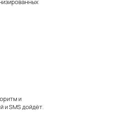
онизированных
оритм и
й и SMS дойдёт.