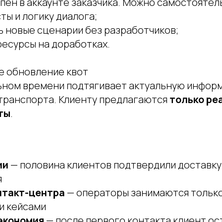
пен в аккаунте заказчика. Можно самостоятел
ты и логику диалога;
ь новые сценарии без разработчиков;
ресурсы на доработках.
е обновление квот
ьном времени подтягивает актуальную инфор
транспорта. Клиенту предлагаются
только ре
ты
.
ии
— половина клиентов подтвердили доставку 
я
нтакт-центра
— операторы занимаются тольк
и кейсами
экономия
— после первого контакта клиент ос