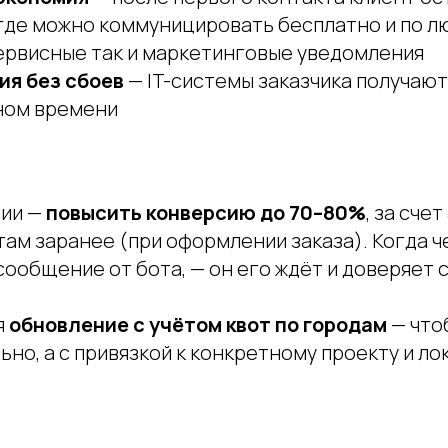
 где можно коммуницировать бесплатно и по л
сервисные так и маркетинговые уведомления
ия без сбоев
— IT-системы заказчика получаю
ном времени
нии —
повысить конверсию до 70–80%
, за сче
ам заранее (при оформлении заказа). Когда ч
сообщение от бота, — он его ждёт и доверяет 
я
обновление с учётом квот по городам
— что
ьно, а с привязкой к конкретному проекту и ло